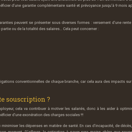
énéficier d’une garantie complémentaire santé et prévoyance jusqu’à 9 mois a
 garanties peuvent se présenter sous diverses formes : versement d’une rente
artie ou de la totalité des salaires… Cela peut concerner :
bligations conventionnelles de chaque branche, car cela aura des impacts sur 
te souscription ?
oyeur, cela va contribuer à motiver les salariés, donc à les aider à optimis
éficier d’une exonération des charges sociales !!!
donc minimiser les dépenses en matière de santé. En cas d’incapacité, de décès,
 bon moment. D’ailleurs, la cotisation à payer sera moins chère que sousc