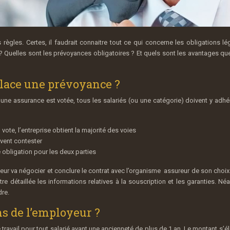
 règles. Certes, il faudrait connaitre tout ce qui concerne les obligations lé
 ? Quelles sont les prévoyances obligatoires ? Et quels sont les avantages que
place une prévoyance ?
une assurance est votée, tous les salariés (ou une catégorie) doivent y adhé
vote, l’entreprise obtient la majorité des voies
uvent contester
e obligation pour les deux parties
ur va négocier et conclure le contrat avec l’organisme assureur de son choix. 
re détaillée les informations relatives à la souscription et les garanties. Né
dre.
ns de l’employeur ?
 travail pour tout salarié ayant une ancienneté de plus de 1 an. Le montant s’é