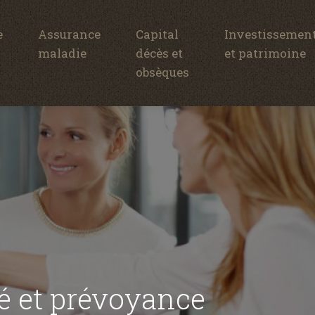
e
Assurance
Capital
Investissemen
maladie
décès et
et patrimoine
obsèques
té et prévoyance