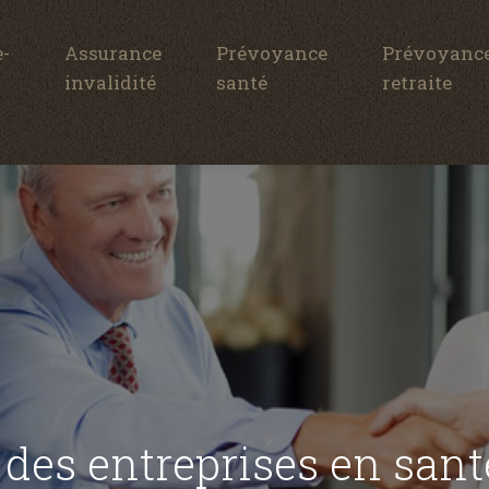
-
Assurance
Prévoyance
Prévoyanc
invalidité
santé
retraite
 des entreprises en san